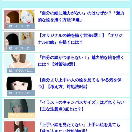
『自分の絵に魅力がない』のはなぜか？「魅力
的な絵を描く方法15選」
絵、イラストに必
要な考え方
【オリジナルの絵を描く方法6選！】『オリジ
ナルの絵』を描くには？
絵、イラストに必
要な考え方
『自分の絵がつまらない！』魅力的な絵を描く
には？【対策法8選】
絵、イラストに必
要な考え方
【自分より上手い人の絵を見ても やる気を保
つ】【考え方、対処法6個】
絵、イラストに必
要な考え方
「イラストのキャンバスサイズ」はどれくらい
【主な注意点3点とは？】
デジタルイラスト
「上手い絵を見たくない」上手い絵を見ても
【落ち込まない対処法8選】