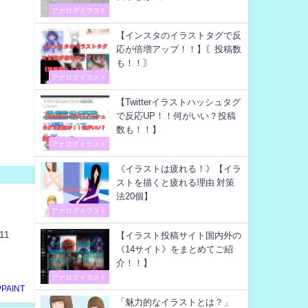
アナログイラスト
【インスタのイラストタグで反
応が倍増アップ！！】〘投稿数
も！！〙
アナログイラスト
【Twitterイラストハッシュタグ
で反応UP！！何がいい？投稿
数も！！】
アナログイラスト
《イラストは疲れる！》【イラ
ストを描くと疲れる理由 対策
法20個】
アナログイラスト
11
【イラスト投稿サイト国内外の
《14サイト》をまとめてご紹
介！！】
アナログイラスト
PPAINT
「魅力的なイラストとは？」